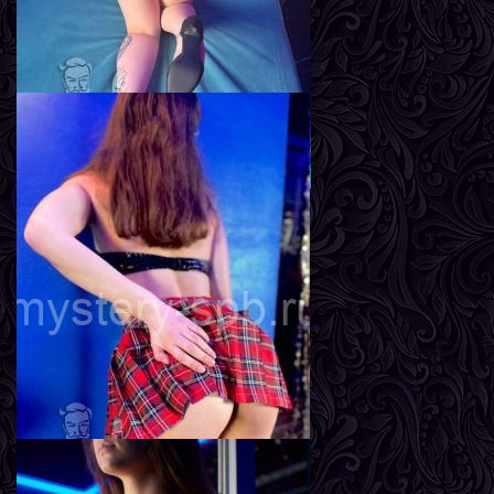
Линда
Возраст
23
Рост
167 см
Вес
57 кг
Грудь
2-й