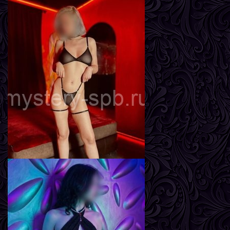
Влада
Возраст
22
Рост
163 см
Вес
49 кг
Грудь
3-й
Вика
Возраст
26
Рост
162 см