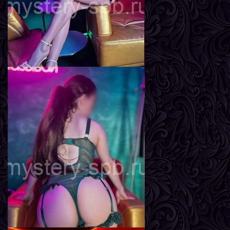
Мира
Возраст
24
Рост
170 см
Вес
57 кг
Грудь
2-й