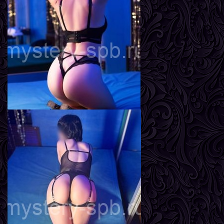
Инга
Возраст
22
Рост
161 см
Вес
55 кг
Грудь
3-й
Адель
Возраст
24
Рост
165 см
Вес
58 кг
Грудь
3-й