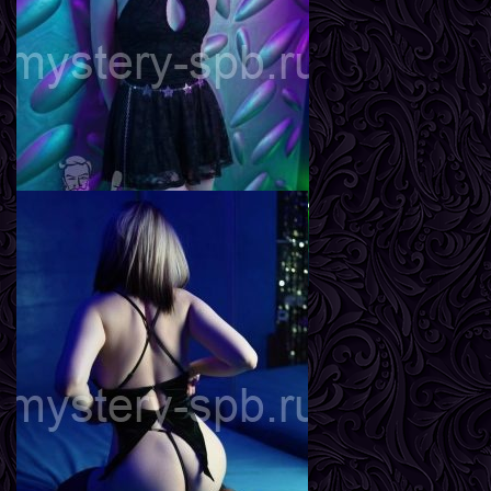
Вес
57 кг
Грудь
3-й
Агата
Возраст
20
Рост
167 см
Вес
56 кг
Грудь
2-й