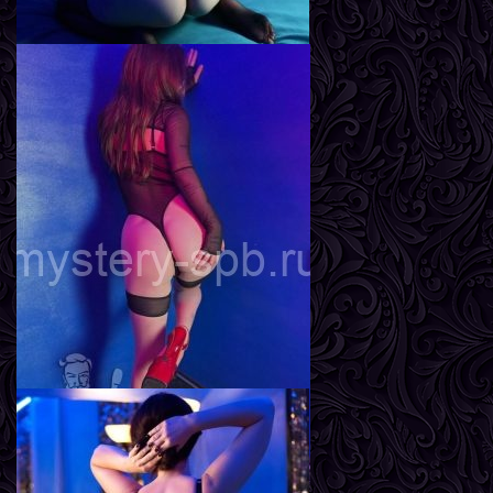
Яна
Возраст
23
Рост
170 см
Вес
58 кг
Грудь
3-й