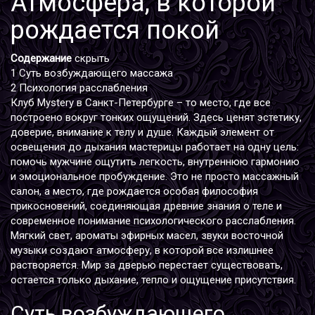
Атмосфера, в которой
рождается покой
Содержание
скрыть
1
Суть возбуждающего массажа
2
Психология расслабления
Клуб Mystery в Санкт-Петербурге – то место, где все
построено вокруг тонких ощущений. Здесь ценят эстетику,
доверие, внимание к телу и душе. Каждый элемент от
освещения до дыхания мастерицы работает на одну цель:
помочь мужчине ощутить легкость, внутреннюю гармонию
и эмоциональное пробуждение. Это не просто массажный
салон, а место, где рождается особая философия
прикосновений, соединяющая древние знания о теле и
современное понимание психологического расслабления.
Мягкий свет, ароматы эфирных масел, звуки восточной
музыки создают атмосферу, в которой все излишнее
растворяется. Мир за дверью перестает существовать,
остается только дыхание, тепло и ощущение присутствия.
Суть возбуждающего