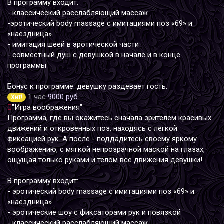
В программу входит:
- классический расслабляющий массаж
-эротический body massage с имитациями поз «69» и
«наездница»
- имитация шеей в эротической части
- совместный душ с девушкой в начале и в конце
программы
Бонус к программе: девушку раздевает гость.
1 час
9000 руб.
Хит!
"Игра воображения"
Программа, где вы окажитесь сначала зрителем красивых
движений и откровенных поз, находясь с легкой
фиксацией рук. А после - поддадитесь своему яркому
воображению, с мягкой непрозрачной маской на глазах,
ощущая только руками и телом все движения девушки!
В программу входит:
- эротический body massage с имитациями поз «69» и
«наездница»
- эротические шоу с фиксаторами рук и повязкой
- классический расслабляющий массаж