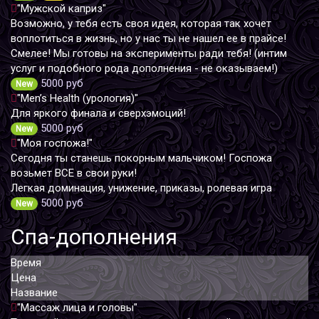
"Мужской каприз"
Возможно, у тебя есть своя идея, которая так хочет
воплотиться в жизнь, но у нас ты не нашел ее в прайсе!
Смелее! Мы готовы на эксперименты ради тебя! (интим
услуг и подобного рода дополнения - не оказываем!)
5000 руб
New
"Men’s Health (урология)"
Для яркого финала и сверхэмоций!
5000 руб
New
"Моя госпожа!"
Сегодня ты станешь покорным мальчиком! Госпожа
возьмет ВСЕ в свои руки!
Легкая доминация, унижение, приказы, ролевая игра
5000 руб
New
Спа-дополнения
Время
Цена
Название
"Массаж лица и головы"