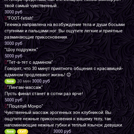
твой самый чувственный...
3000 руб
"FOOT-fetish"
Техника направлена на возбуждение тела и души босыми
ступнями и пальцами ног. Вы ощутите легкие и приятные
разминающие прикосновения.
3000 руб
"Шоу подружек"
5000 руб
"Тет-а-тет с админом"
Говорят, что 30 минут приятного общения с красавицей-
админом продлевают жизнь! 😊
30 мин
3000 руб
New
"Лингам-массаж"
Пусть финал станет в сотни раз ярче!
5000 руб
"Поцелуй Монро"
Чувственный массаж эрогенных зон клубникой. Вы
ощутите нежные прикосновения к вашему телу, так
напоминающие нежные губки и теплый язычок девушки.
3000 руб
New
Хит!