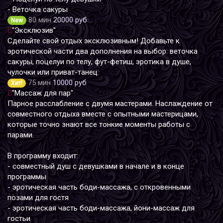
- Веточка сакуры
80 мин
20000 руб
New
"Эксклюзив"
Сделайте свой отдых эксклюзивным! Добавьте к
эротической части два дополнения на выбор: веточка
сакуры, поцелуи по телу, фут-фетиш, эротика в душе,
чулочки или приват-танец.
75 мин
10000 руб
Хит!
"Массаж для пар"
Парное расслабление с двумя мастерами. Наслаждение от
совместного отдыха вместе с опытными мастерицами,
которые точно знают все тонкие моменты работы с
парами.
В программу входит:
- совместный душ с девушками в начале и в конце
программы
- эротическая часть боди-массажа, с откровенными
позами для гостя
- эротическая часть боди-массажа, йони-массаж для
гостьи