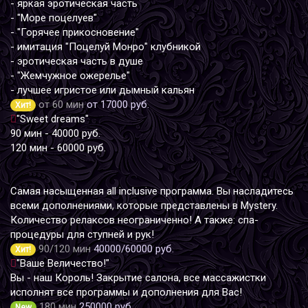
- яркая эротическая часть
- "Море поцелуев"
- "Горячее прикосновение"
- имитация "Поцелуй Монро" клубникой
- эротическая часть в душе
- "Жемчужное ожерелье"
- лучшее игристое или дымный кальян
от 60 мин
от 17000 руб.
Хит!
"Sweet dreams"
90 мин - 40000 руб.
120 мин - 60000 руб.
Самая насыщенная all inclusive программа. Вы насладитесь
всеми дополнениями, которые представлены в Mystery.
Количество релаксов неограниченно! А также: спа-
процедуры для ступней и рук!
90/120 мин
40000/60000 руб.
Хит!
"Ваше Величество!"
Вы - наш Король! Закрытие салона, все массажистки
исполнят все программы и дополнения для Вас!
180 мин
250000 руб.
New