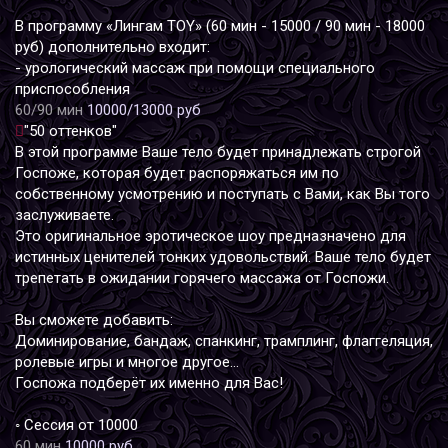
В программу «Лингам TOY» (60 мин - 15000 / 90 мин - 18000
руб) дополнительно входит:
- урологический массаж при помощи специального
приспособления
60/90 мин
10000/13000 руб
"50 оттенков"
В этой программе Ваше тело будет принадлежать строгой
Госпоже, которая будет распоряжаться им по
собственному усмотрению и поступать с Вами, как Вы того
заслуживаете.
Это оригинальное эротическое шоу предназначено для
истинных ценителей тонких удовольствий. Ваше тело будет
трепетать в ожидании горячего массажа от Госпожи.
Вы сможете добавить:
Доминирование, бандаж, спанкинг, трамплинг, флаггеляция,
ролевые игры и многое другое…
Госпожа подберёт их именно для Вас!
◦ Сессия от 10000
60 мин
10000 руб