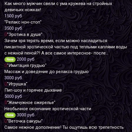
Как много мужчин свели с ума кружева на стройных
девичьих ножках!
1500 руб
"Релакс нон-стоп"
3500 руб.
"Эротика в душе"
Зачем зря терять время, если можно насладиться
пикантной эротической частью под теплыми каплями воды
с нежной пеной?! А все самое интересное- после…
2000 руб
New
"Имитация грудью"
Массаж и доведение до релакса грудью
3000 руб.
"Игрушка"
Пип-шоу и горячее дыхание
5000 руб
"Жемчужное ожерелье"
Необычное окончание эротической части
3000 руб
New
"Веточка сакуры"
Самое нежное дополнение! Ты ощутишь всю трепетность