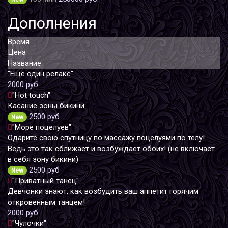
Дополнения
Время
Цена
Название
"Еще один релакс"
2000 руб.
"Hot touch"
Касание зоны бикини
2500 руб
New
"Море поцелуев"
Одарите свою спутницу по массажу поцелуями по телу!
Ведь это так сближает и возбуждает обоих! (не включает
в себя зону бикини)
2500 руб
New
"Приватный танец"
Девчонки знают, как возбудить ваш аппетит горячим
откровенным танцем!
2000 руб
"Чулочки"