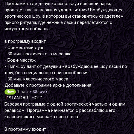
Программа, где девушка используя все свои чары,
проведет вас на вершину удовольствия! Возбуждающее
эротическое шоу, в котором вы становитесь свидетелем
яркого ритуала, где нежные ласки переплетаются с
искусством соблазна.
в программу входит:
- Совместный душ
- 30 мин. эротического массажа
- Боди-массаж
- Пип-шоу лайт от девушки - возбуждающее шоу ласки по
телу, без специального приспособления
- 30 мин. классического масса
Добавьте к программе яркие дополнения!
1 час
7000 руб
New
"STANDART HOT"
Базовая программа с одной эротической частью и одним
релаксом. Программа начинается с расслабляющего
классического массажа всего тела.
В программу входит