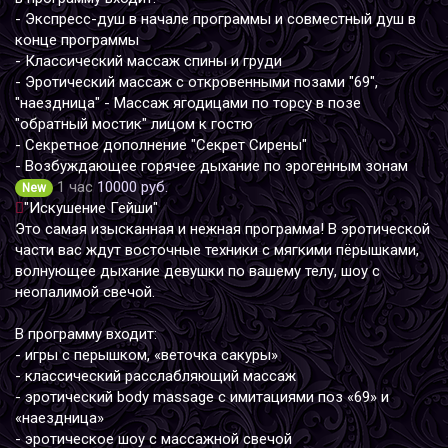
- Экспресс-душ в начале программы и совместный душ в
конце программы
- Классический массаж спины и груди
- Эротический массаж с откровенными позами "69",
"наездница" - Массаж ягодицами по торсу в позе
"обратный мостик" лицом к гостю
- Секретное дополнение "Секрет Сирены"
- Возбуждающее горячее дыхание по эрогенным зонам
1 час
10000 руб.
New
"Искушение Гейши"
Это самая изысканная и нежная программа! В эротической
части вас ждут восточные техники с мягкими пёрышками,
волнующее дыхание девушки по вашему телу, шоу с
неопалимой свечой.
В программу входит:
- игры с перышком, «веточка сакуры»
- классический расслабляющий массаж
- эротический body massage с имитациями поз «69» и
«наездница»
- эротическое шоу с массажной свечой