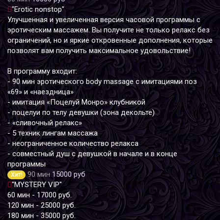
"Erotic nonstop"
Улучшенная и увеличенная версия часовой программы с
эротическим массажем. Вы получите не только релакс без
ограничений, но и яркие откровенные дополнения, которые
позволят вам получить максимальное удовольствие!
В программу входит:
- 90 мин эротического body massage с имитациями поз
«69» и «наездница»
- имитация «Поцелуй Монро» клубникой
- поцелуи по телу девушки (зона декольте)
- «сливочный релакс»
- 5 техник лингам массажа
- неограниченное количество релакса
- совместный душ с девушкой в начале и в конце
программы
90 мин
15000 руб
Хит!
"MYSTERY VIP"
60 мин - 17000 руб.
120 мин - 25000 руб.
180 мин - 35000 руб.