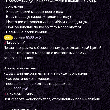
- Совместный душ с массажисткой в начале и в конце
программы
- Классический массаж всего тела
- Body massage (массаж телом по телу)
- Имитации откровенных поз «69» и «наездница»
- Прикосновение по всему телу массажистки
- Взаимные ласки бикини
60 мин
8500 руб.
Хит!
"Erotic only"
Яркая программа с бесконечным удовольствием! Целый
час эротического массажа с имитациями самых
откровенных поз.
В программу входит:
- душ с девушкой в начале и в конце программы
- час эротического массажа
- неограниченное количество релаксов
1 час
8000 руб
"Элизиум Luxury"
Вся красота женского тела, откровенных поз и изгибов!
в программу входит: