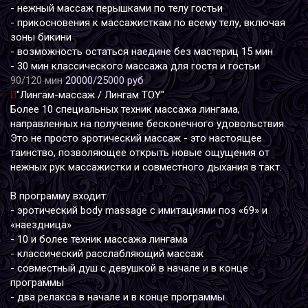
- нежный массаж перышками по телу гостьи
- прикосновения к массажисткам по всему телу, включая
зоны бикини
- возможность остаться наедине без мастериц 15 мин
- 30 мин классического массажа для гостя и гостьи
90/120 мин
20000/25000 руб
"Лингам-массаж / Лингам TOY"
Более 10 специальных техник массажа лингама,
направленных на получение бесконечного удовольствия.
Это не просто эротический массаж - это настоящее
таинство, позволяющее открыть новые ощущения от
нежных рук массажистки и совместного дыхания в такт.
В программу входит:
- эротический body massage с имитациями поз «69» и
«наездница»
- 10 и более техник массажа лингама
- классический расслабляющий массаж
- совместный душ с девушкой в начале и в конце
программы
- два релакса в начале и в конце программы