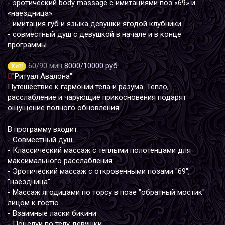
- эротический body massage с имитациями поз «69» и
«наездница»
- имитация губ и языка девушки ягодой клубники
- совместный душ с девушкой в начале и в конце
программы
60/90 мин
8000/10000 руб
Хит!
"Ритуал Авалона"
Путешествие к гармонии тела и разума. Тепло,
расслабление и чарующие прикосновения подарят
ощущение полного обновления.
В программу входит:
- Совместный душ
- Классический массаж с теплыми полотенцами для
максимального расслабления
- Эротический массаж с откровенными позами "69",
"наездница"
- Массаж ягодицами по торсу в позе "обратный мостик"
лицом к гостю
- Взаимные ласки бикини
- Поцелуи по телу девушки