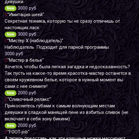
девушки.
3000 руб
New
"Имитация шеей"
Секретная техника, которую ты не сразу отличишь от
настоящих ласк.
3000 руб
New
"Мистер Х (наблюдатель)"
Наблюдатель. Подходит для парной программы
3000 руб
"Мастер в белье"
Хочется, чтобы была легкая загадка и недосказанность?
Так пусть на какое-то время красотка-мастер останется в
своем кружевном белье, которое в нужный момент вы
сами с нее снимите!
2000 руб
New
"Сливочный релакс"
Прикоснитесь губами к самым волнующим местам
девушки в сладкой манящей пене из взбитых сливок (не
включает в себя зону бикини).
2000 руб
New
"FOOT-job"
А теперь представь, как эти изящные ножки массируют