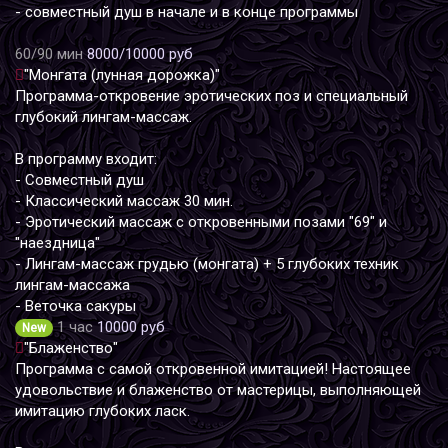
- совместный душ в начале и в конце программы
60/90 мин
8000/10000 руб
"Монгата (лунная дорожка)"
Программа-откровение эротических поз и специальный
глубокий лингам-массаж.
В программу входит:
- Совместный душ
- Классический массаж 30 мин.
- Эротический массаж с откровенными позами "69" и
"наездница"
- Лингам-массаж грудью (монгата) + 5 глубоких техник
лингам-массажа
- Веточка сакуры
1 час
10000 руб
New
"Блаженство"
Программа с самой откровенной имитацией! Настоящее
удовольствие и блаженство от мастерицы, выполняющей
имитацию глубоких ласк.