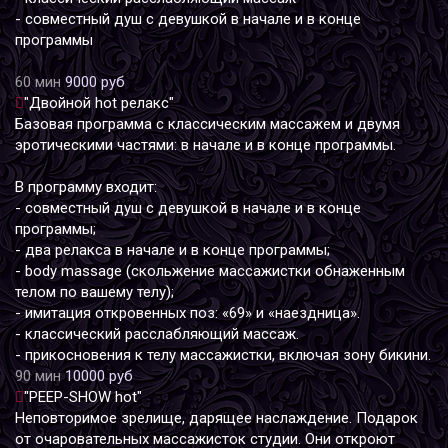
- совместный душ с девушкой в начале и в конце
программы
60 мин
9000 руб
"Двойной hot релакс"
Базовая программа с классическим массажем и двумя
эротическими частями: в начале и в конце программы.
В программу входит:
- совместный душ с девушкой в начале и в конце
программы;
- два релакса в начале и в конце программы;
- body massage (скольжение массажистки обнаженным
телом по вашему телу);
- имитация откровенных поз: «69» и «наездница».
- классический расслабляющий массаж.
- прикосновения к телу массажистки, включая зону бикини.
90 мин
10000 руб
"PEEP-SHOW hot"
Неповторимое зрелище, дарящее наслаждение. Подарок
от очаровательных массажисток студии. Они откроют