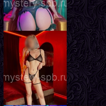
Влада
Возраст
22
Рост
163 см
Вес
49 кг
Грудь
3-й