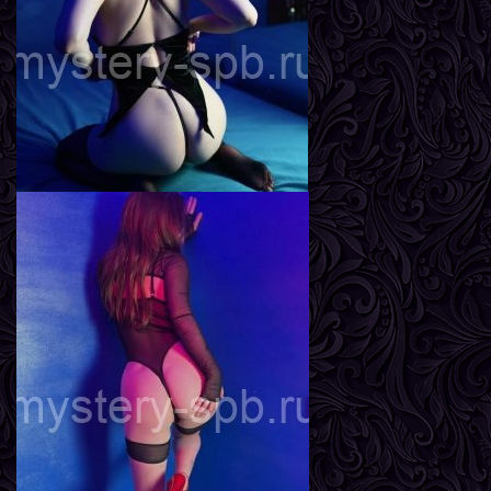
Вес
56 кг
Грудь
2-й
Яна
Возраст
23
Рост
170 см
Вес
58 кг
Грудь
3-й