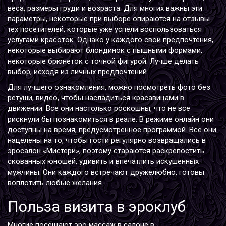
веса, размеры груди и возраста. Для многих важны эти
параметры, некоторые при выборе опираются на отзывы
тех посетителей, которые уже успели воспользоваться
услугами красоток. Однако у каждого свои предпочтения,
некоторые выбирают блондинок с пышными формами,
некоторые брюнеток с точной фигурой. Лучше делать
выбор, исходя из личных предпочтений.
Для лучшего ознакомления, можно посмотреть фото без
ретуши, видео, чтобы насладиться красавицами в
движении. Все они настолько роскошны, что не все
рискнули бы познакомиться в реале. В режиме онлайн они
доступны на время, предусмотренное программой. Все они
нацелены на то, чтобы гости регулярно возвращались в
эросалон «Мистери», поэтому стараются раскрепостить
скованных юношей, удивить и впечатлить искушенных
мужчины. Они каждого встречают дружелюбно, готовы
воплотить любые желания.
Польза визита в эроклуб
Многие посещают эро массаж в салоне в