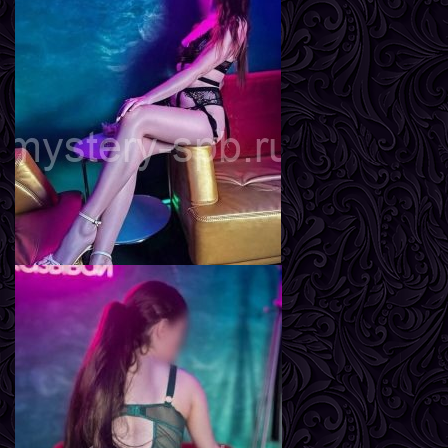
Мира
Возраст
24
Рост
170 см
Вес
57 кг
Грудь
2-й