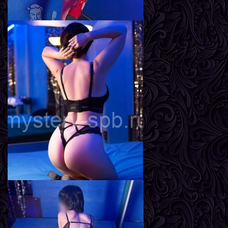
Инга
Возраст
22
Рост
161 см
Вес
55 кг
Грудь
3-й