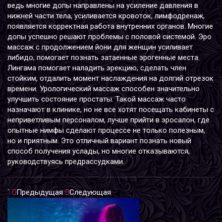
ведь многие допы направлены на усиление давления в
нижней части тела, усиливается кровоток, лимфодренаж,
появляется корректная работа внутренних органов. Многие
допы успешно решают проблемы с половой системой. Эро
массаж с продолжением йони для женщин усиливает
либидо, помогает познать затаенные эрогенные места.
Лингама помогает наладить эрекцию, сделать член
стойким, отдалить момент наслаждения на долгий отрезок
времени. Урологический массаж способен значительно
улучшить состояние простаты. Такой массаж часто
назначают в клинике, но не все хотят посещать кабинеты с
неприветливым персоналом, лучше прийти в эросалон, где
опытные нимфы сделают процессе не только полезным,
но и приятным. Это отличный вариант познать новый
способ получения услады, но многие отказываются,
руководствуясь предрассудками.
`
Предыдущая
Следующая