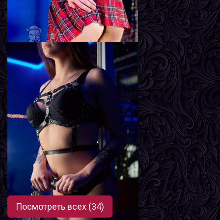
Лиза
Возраст
18
Рост
169 см
Вес
52 кг
Грудь
2-й
Посмотреть всех (34)