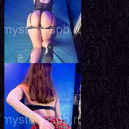
Адель
Возраст
24
Рост
165 см
Вес
58 кг
Грудь
3-й
Линда
Возраст
23
Рост
167 см
Вес
57 кг
Грудь
2-й