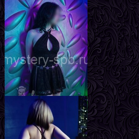
Вика
Возраст
26
Рост
162 см
Вес
57 кг
Грудь
3-й
Агата
Возраст
20
Рост
167 см