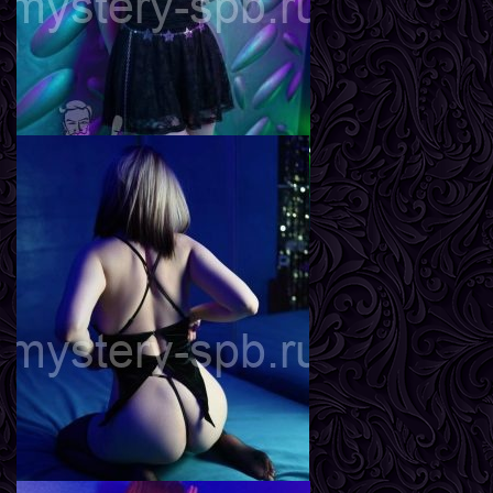
Агата
Возраст
20
Рост
167 см
Вес
56 кг
Грудь
2-й