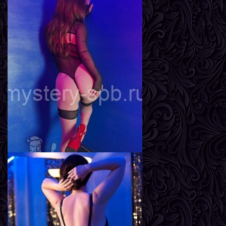
Яна
Возраст
23
Рост
170 см
Вес
58 кг
Грудь
3-й
Инга
Возраст
22
Рост
161 см