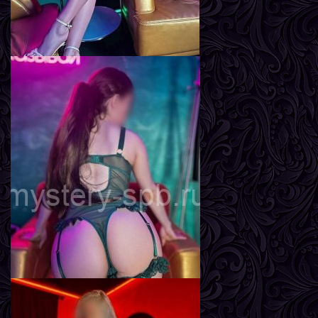
Мира
Возраст
24
Рост
170 см
Вес
57 кг
Грудь
2-й