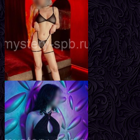
Влада
Возраст
22
Рост
163 см
Вес
49 кг
Грудь
3-й
Вика
Возраст
26
Рост
162 см
Вес
57 кг
Грудь
3-й