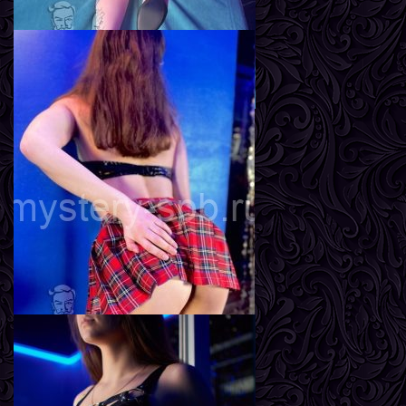
Линда
Возраст
23
Рост
167 см
Вес
57 кг
Грудь
2-й
Лиза