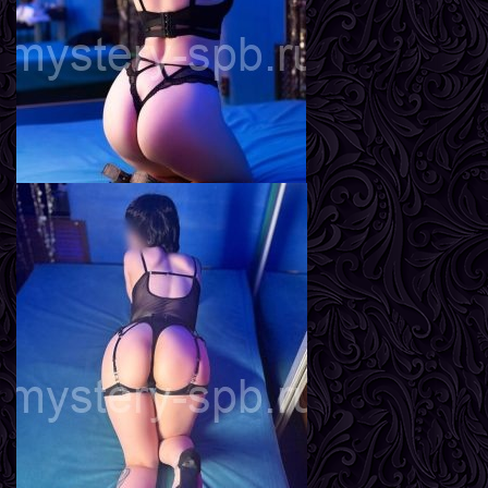
Вес
55 кг
Грудь
3-й
Адель
Возраст
24
Рост
165 см
Вес
58 кг
Грудь
3-й