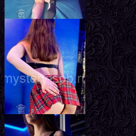
Линда
Возраст
23
Рост
167 см
Вес
57 кг
Грудь
2-й