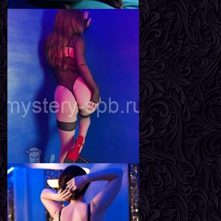
Яна
Возраст
23
Рост
170 см
Вес
58 кг
Грудь
3-й
Инга