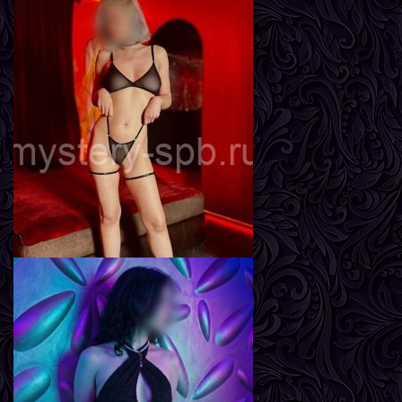
Влада
Возраст
22
Рост
163 см
Вес
49 кг
Грудь
3-й
Вика
Возраст
26
Рост
162 см
Вес
57 кг