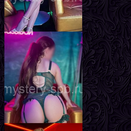
Мира
Возраст
24
Рост
170 см
Вес
57 кг
Грудь
2-й