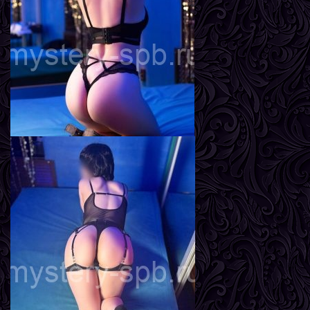
Возраст
22
Рост
161 см
Вес
55 кг
Грудь
3-й
Адель
Возраст
24
Рост
165 см
Вес
58 кг
Грудь
3-й