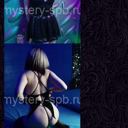
Грудь
3-й
Агата
Возраст
20
Рост
167 см
Вес
56 кг
Грудь
2-й