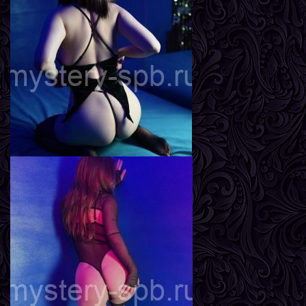
Агата
Возраст
20
Рост
167 см
Вес
56 кг
Грудь
2-й
Яна
Возраст
23
Рост
170 см
Вес
58 кг
Грудь
3-й