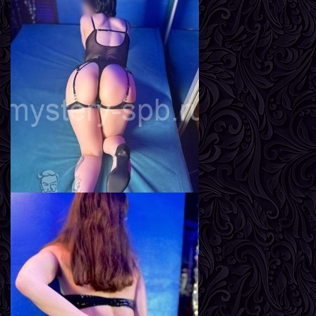
Адель
Возраст
24
Рост
165 см
Вес
58 кг
Грудь
3-й
Линда
Возраст
23
Рост
167 см
Вес
57 кг