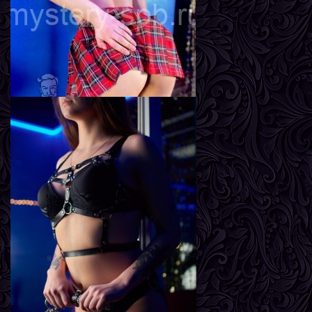
Грудь
2-й
Лиза
Возраст
18
Рост
169 см
Вес
52 кг
Грудь
2-й