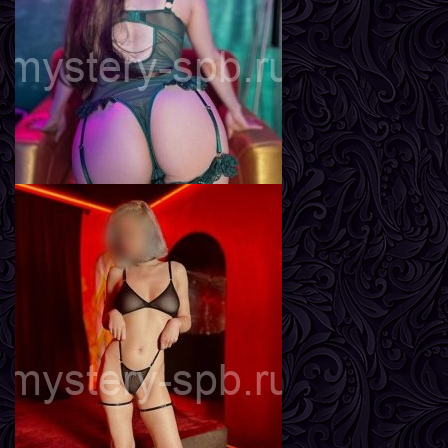
Рост
170 см
Вес
57 кг
Грудь
2-й
Влада
Возраст
22
Рост
163 см
Вес
49 кг
Грудь
3-й