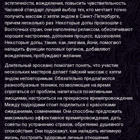
эстетичности, вожделения, повысить чувствительность.
Часовой стандарт лучший выбор тех, кто мечтает точно
получить массаж с хеппи эндом в Санкт-Петербурге,
причем несколько раз. Некоторые допы произошли с
Восточных стран, они наполнены релаксом, обеспечивают
хорошее настроение, дополняя процесс, вдохновляя.
Некоторые допы, такие, как лингама, йони, помогают
наладить функции половых органов, добавляют
вожделения, пробуждают желание.
Длительный эросеанс помогает понять, что участие
нескольких мастеров делает тайский массаж с хэппи
эндом неповторимым. Обязательно предлагаются
разнообразные техники, позволяющие на время
спрятаться от проблем, напитаться позитивными
эмоциями, настроиться на прекрасное времяпровождение.
Между подходами стоит поделиться с красотками
ожиданиями, сомнениями. Они способны предложить
максимально эффективное времяпровождения, дать
советы по устранению страхов, обретению душевного
спокойствия. Они подскажут, как наладить интимную
жизнь, построить здоровые личные отношения.