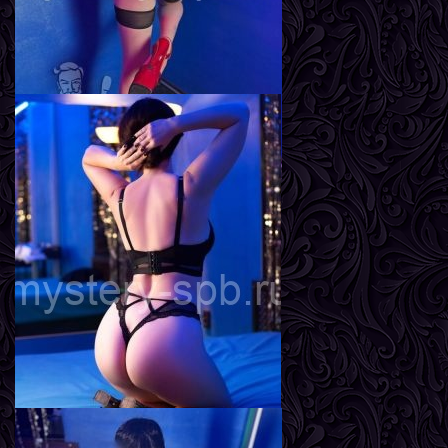
Инга
Возраст
22
Рост
161 см
Вес
55 кг
Грудь
3-й