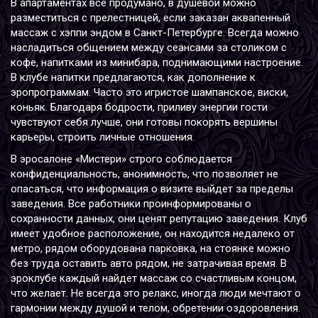
В апартаментах все продумано, в душевой можно
разместиться с прелестницей, если заказан аквапенный
массаж с хэппи эндом в Санкт-Петербурге. Всегда можно
насладиться общением между сеансами за столиком с
кофе, напитками из минибара, поднимающими настроение.
В клубе напитки предлагаются, как дополнение к
эропрограммам. Часто это игристое шампанское, виски,
коньяк. Благодаря бодрости, приливу энергии гости
чувствуют себя лучше, они готовы покорять вершины
карьеры, строить личные отношения.
В эросалоне «Мистери» строго соблюдается
конфиденциальность, анонимность, что позволяет не
опасаться, что информация о визите выйдет за пределы
заведения. Все работники проинформированы о
сохранности данных, они ценят репутацию заведения. Клуб
имеет удобное расположение, он находится недалеко от
метро, рядом оборудована парковка, на стоянке можно
без труда оставить авто рядом, не затрачивая время. В
эроклубе каждый найдет массаж со счастливым концом,
что желает. Не всегда это релакс, иногда люди мечтают о
гармонии между душой и телом, обретении оздоровления.