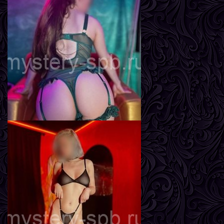
Мира
Возраст
24
Рост
170 см
Вес
57 кг
Грудь
2-й
Влада
Возраст
22
Рост
163 см
Вес
49 кг
Грудь
3-й