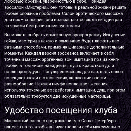
любовью к жизни, уверенностью в себе. Покидая
эросалон «Мистерии», они готовы в реальной жизни решать
любые сложные проблемы. Салон эротического массажа
для них – спасение, они возвращаются сюда ни один раз
за яркими безграничными чувствами.
Вы можете выбрать изысканную эропрограмму Искушение
гейши, мастерица нежно и заманчиво будет ласкать вас
разными способами, применяя шикарные дополнительные
моменты. Каждая версия эросеанса включает в себя
точечный массаж эрогенных зон, имитация поз из книги
любви, в том числе наездницы, душ с красоткой до и
после процедуры. Популярен массаж для пар, ведь салон
посещают люди в отношениях, желающие внести
разнообразие. Нежная нимфа воплощает желания,
используя точечные воздействия, имитации, душ, при этом
обязательно требуется две искушенные мастерицы.
Удобство посещения клуба
Массажный салон с продолжением в Санкт Петербурге
нацелен на то, чтобы вы чувствовали себя максимально