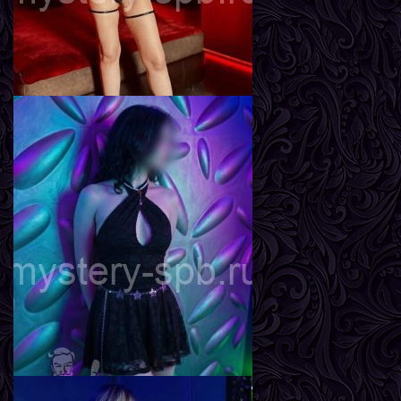
Вика
Возраст
26
Рост
162 см
Вес
57 кг
Грудь
3-й