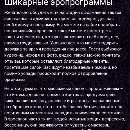
Шикарные эропрограммы
Желательно обсудить еще на стадии оформления заказа
все нюансы с администратором, он подберет для вас
необходимую программу. Вы можете на сайте подобрать
понравившийся эросеанс, также можете посмотреть
анкеты прелестниц, которые включают в себя рост, вес,
размер груди, навыки. Указано все, что может подарить
девушка за время проведения процесса. Гости выбирают
кудесниц, исходя из фото, видео, также можно почитать
отзывы, которые оставляют благодарные клиенты,
посетившие салон. Вас ждут незабываемые эмоции, но
помимо услады происходит полное оздоровление
организма.
Не стоит думать, что массажный салон с продолжением —
это интим, здесь нет прямого контакта, предусмотрены
лишь различные шоу, ролевые игры, допы, направленные
на сброс негатива, на то, чтобы расслабиться, напитаться
позитивным моментами, наладить психическое состояние.
В эросалон часто тянет людей, испытывающих депрессию,
бессонницу, они заряжаются от чудесных мастериц