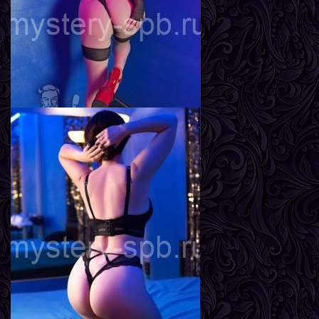
Грудь
3-й
Инга
Возраст
22
Рост
161 см
Вес
55 кг
Грудь
3-й