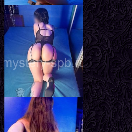
Адель
Возраст
24
Рост
165 см
Вес
58 кг
Грудь
3-й
Линда
Возраст
23