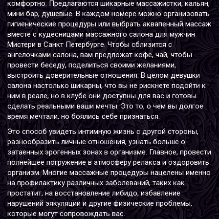
комфортно. Предлагаются шикарные массажистки, кальян,
мини бар, душевые. В каждом номере можно организовать
гигиенические процедуры или выбрать аквапенный массаж
вместе с кудесницами массажного салона для мужчин
Мистери в Санкт Петербурге. Чтобы сблизится с
ангелочками салона, вам предложат кофе, чай, чтобы
провести беседу, поделиться своими желаниями,
выстроить доверительные отношения. В целом девушки
салона настолько шикарны, что вы не рискнете подойти к
ним в реале, но в клубе они доступны для вас и готовы
сделать реальными ваши мечты. Это то, о чем вы долгое
время мечтали, но боялись себе признаться.
Это способ увидеть интимную жизнь с другой стороны,
разнообразить личные отношения, узнать больше о
затаенных эрогенных зонах в организме. Главное, провести
полнейшее погружение в атмосферу релакса и оздоровить
организм. Многие массажные процедуры нацелены именно
на профилактику различных заболеваний, таких как
простатит, на восстановление либидо, избавление
нарушений эякуляции и другие физические проблемы,
которые могут сопровождать вас.