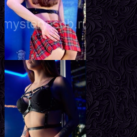
Рост
167 см
Вес
57 кг
Грудь
2-й
Лиза
Возраст
18
Рост
169 см
Вес
52 кг
Грудь
2-й