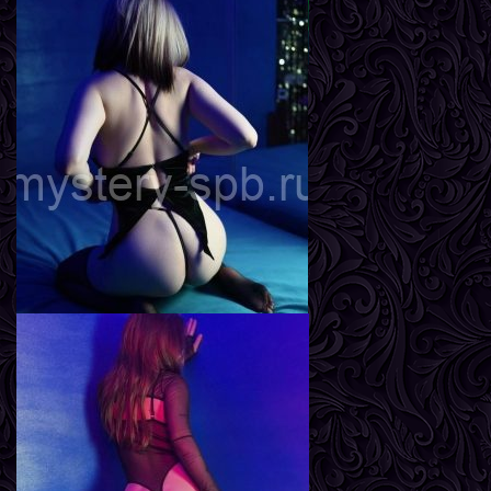
Агата
Возраст
20
Рост
167 см
Вес
56 кг
Грудь
2-й
Яна
Возраст
23
Рост
170 см
Вес
58 кг