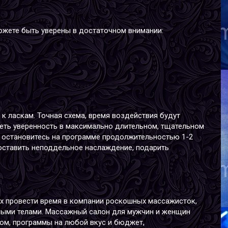
А
В
Р
ожете быть уверены в достаточном внимании:
В
Г
к ласкам. Точная схема, время воздействия будут
иметь уверенность в максимально длительном, тщательном
, остановитесь на программе продолжительностью 1-2
Я
доставить неподдельное наслаждение, подарить
В
Р
В
Г
х провести время в компании роскошных массажисток,
ными телами.
Массажный салон для мужчин
и женщин
ом, программы на любой вкус и бюджет,