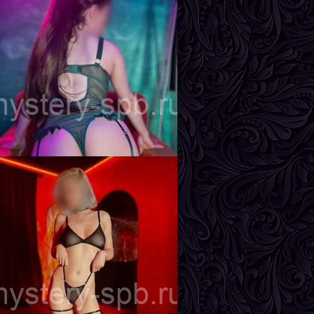
ира
озраст
24
ост
170 см
ес
57 кг
рудь
2-й
лада
озраст
22
ост
163 см
ес
49 кг
рудь
3-й