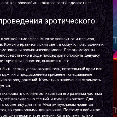
ают, как расслабить каждого гостя, сделают все
проведения эротического
М
В
Р
в уютной атмосфере. Многое зависит от интерьера,
В
в. Кому-то нравится яркий свет, а кому-то приглушенный,
Г
сметика или ароматические масла. Все эти моменты
непосредственно в ходе процедуры попросить девушку
ет ярче или, напротив, выключить его.
 быть легкий увлажняющий гель, питательный крем или
я мужчин
с продолжением применяет специальные
зывают раздражений. Косметика включена в стоимость
уется.
актировать с клиентом, касаться его разными частями
В
оздает максимально тесный, интимный контакт. Для
В
ь косметику для тела. Многим мужчинам нравится
Р
ок, их грациозными движениями. Поэтому в кабинках
В
сом физически и эстетически. Хотя почему только
Г