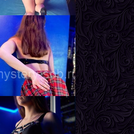
рудь
3-й
инда
озраст
23
ост
167 см
ес
57 кг
рудь
2-й