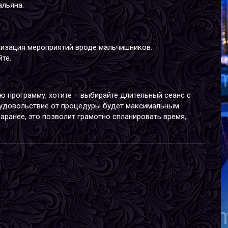
альяна.
изация мероприятий вроде мальчишников.
И
те.
В
Р
В
Г
ю программу, хотите – выбирайте длительный сеанс с
 удовольствие от процедуры будет максимальным.
аранее, это позволит грамотно спланировать время,
А
В
Р
В