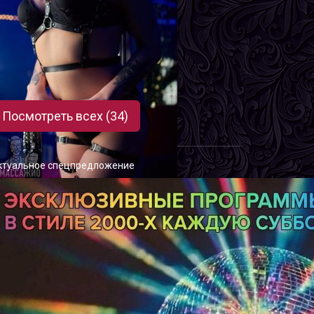
иза
озраст
18
ост
169 см
ес
52 кг
рудь
2-й
Посмотреть всех (34)
ктуальное спецпредложение
илена
озраст
22
ост
167 см
ес
56 кг
рудь
3-й