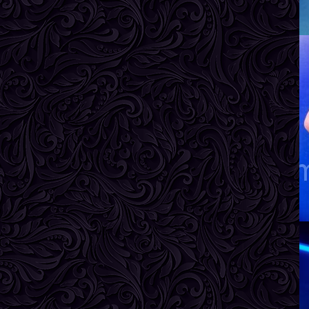
Г
Л
В
Р
В
Г