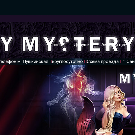
Главная
Девушки
Акции и цены
телефон
м. Пушкинская
круглосуточно
Схема проезда
г. Са