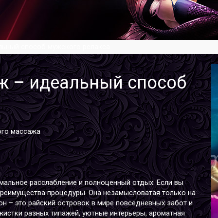
льный способ мужского релакса
ж – идеальный способ
ого массажа
имальное расслабление и полноценный отдых. Если вы
 преимущества процедуры. Она незамысловатая только на
н – это райский островок в мире повседневных забот и
жистки разных типажей, уютные интерьеры, ароматная