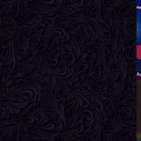
Л
В
Р
В
Г
А
М
В
Р
В
Г