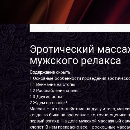
Главная
Блог
Эротический массаж – идеа
Эротический масса
мужского релакса
Содержание
скрыть
1
Основные особенности проведения эротическ
1.1
Внимание на стопы
1.2
Расслабление спины
1.3
Другие зоны
2
Ждем на огонек!
Массаж – это воздействие на душу и тело, макс
когда-то были на эро сеансе, то точно оценили
первый взгляд. На деле мужской массажный сало
хлопот. В нем прекрасно все – роскошные масса