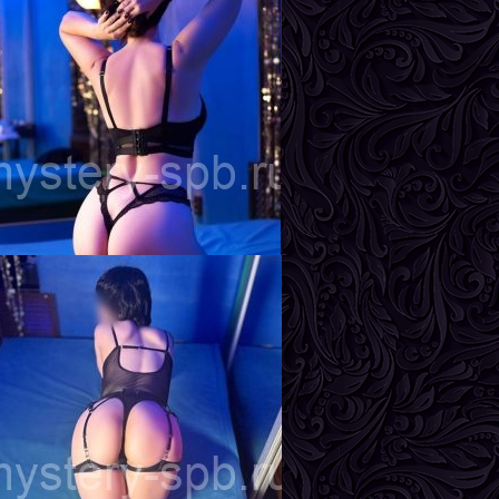
нга
озраст
22
ост
161 см
ес
55 кг
рудь
3-й
дель
озраст
24
ост
165 см
ес
58 кг