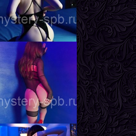
гата
озраст
20
ост
167 см
ес
56 кг
рудь
2-й
на
озраст
23
ост
170 см
ес
58 кг
рудь
3-й