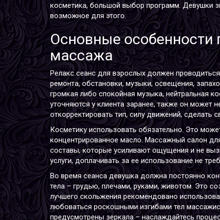
косметика, большой выбор программ. Девушки зн
возможное для этого.
Основные особенности 
массажа
Релакс сеанс для взрослых должен проводиться 
ремонта, обстановки, музыки, освещения, запахо
громкая либо спокойная музыка, нейтральная ко
уточняются у клиента заранее, также он может 
откорректировать тип, силу движений, сделать св
Косметику использовать обязательно. Это может
концентрированное масло.
Массажный салон дл
составы, которые усиливают ощущения и не вы
услуги, доплачивать за ее использование не треб
Во время сеанса девушка должна постоянно конт
тела – грудью, плечами, руками, животом. Это с
лучшего скольжения рекомендовано использоват
любоваться роскошными изгибами тел массажист
предусмотрены зеркала – наслаждайтесь процес