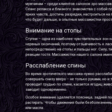
мужчинам – среди клиентов салонов эро массаж
Сеанс релакса и близкого знакомства с собой п
ярких чувств, достичь разрядки, настроиться на
что будет дальше, а опытные массажистки прост
Внимание на стопы
Ступни – одна из наиболее чувствительных зон н
нервных окончаний, поэтому отзывчивость к ла
непосредственно на стопы и пальцы ног. Силу, 
реакции гостя. Массажистки нашего салона имен
Расслабление спины
Во время эротического массажа нужно расслаби
совершать снизу вверх – не только руками, но и 
проводит грудью по спине, касается ягодиц жив
заводит одновременно.
Особое внимание уделяется пояснице, задней по
растирать. Чтобы движения были безболезненны
или масла.