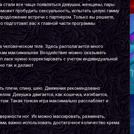
а стали все чаще появляться девушки, женщины, пары.
оможет пробудить сексуальность, испытать целую гамму
 продолжение встречи с партнером. Только вы решаете,
о подготовят вас к главной части программы.
а человеческом теле. Здесь располагается много
скам максимальная. Воздействие можно оказывать
В
тип ласк нужно корректировать с учетом индивидуальной
В
но так и делают.
Р
В
Г
ть плечи, спину, шею. Движения рекомендовано
телом. Девушка двигается, как кошечка, изгибается,
отом. Такая тонкая игра максимально расслабляет и
верхности ног. Их можно массировать, разминать,
ми, важно использовать достаточное количество крема