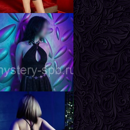
ика
озраст
26
ост
162 см
ес
57 кг
рудь
3-й