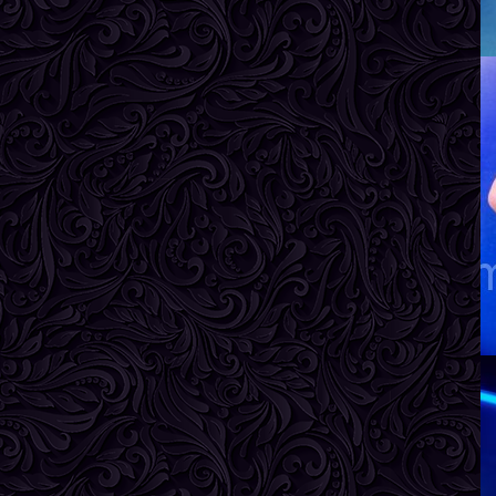
Г
Л
В
Р
В
Г