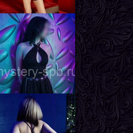
ика
озраст
26
ост
162 см
ес
57 кг
рудь
3-й