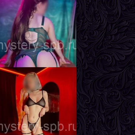
ира
озраст
24
ост
170 см
ес
57 кг
рудь
2-й
лада
озраст
22
ост
163 см
ес
49 кг
рудь
3-й