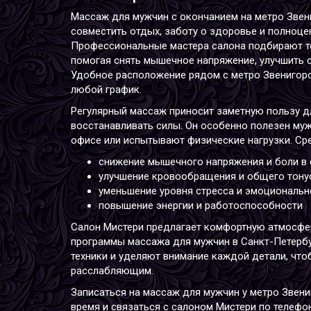
Массаж для мужчин с окончанием на метро Звен
совместить отдых, заботу о здоровье и полноце
Профессиональные мастера салона подбирают те
помогая снять мышечное напряжение, улучшить с
Удобное расположение рядом с метро Звенигоро
любой график.
Регулярный массаж приносит заметную пользу дл
восстанавливать силы. Он особенно полезен муж
офисе или испытывают физические нагрузки. С
снижение мышечного напряжения и боли в 
улучшение кровообращения и общего тону
уменьшение уровня стресса и эмоциональн
повышение энергии и работоспособности
Салон Мистери предлагает комфортную атмосфе
программы массажа для мужчин в Санкт-Петерб
техники и уделяют внимание каждой детали, что
расслабляющим.
Записаться на массаж для мужчин у метро Звен
время и связаться с салоном Мистери по телефо