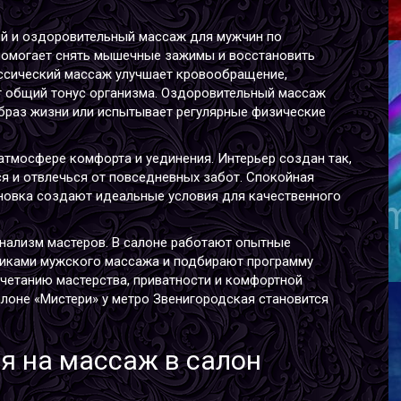
ий и оздоровительный массаж для мужчин по
помогает снять мышечные зажимы и восстановить
ассический массаж улучшает кровообращение,
 общий тонус организма. Оздоровительный массаж
образ жизни или испытывает регулярные физические
атмосфере комфорта и уединения. Интерьер создан так,
В
я и отвлечься от повседневных забот. Спокойная
В
новка создают идеальные условия для качественного
Р
В
Г
нализм мастеров. В салоне работают опытные
никами мужского массажа и подбирают программу
четанию мастерства, приватности и комфортной
лоне «Мистери» у метро Звенигородская становится
я на массаж в салон