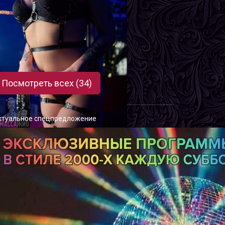
иза
озраст
18
ост
169 см
ес
52 кг
рудь
2-й
Посмотреть всех (34)
ктуальное спецпредложение
илена
озраст
22
ост
167 см
ес
56 кг
рудь
3-й