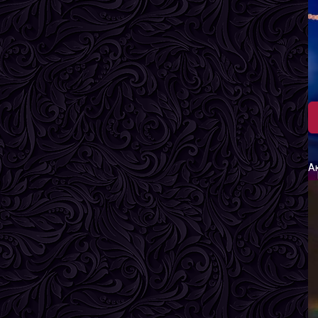
Л
В
Р
В
Г
А
М
В
Р
В
Г