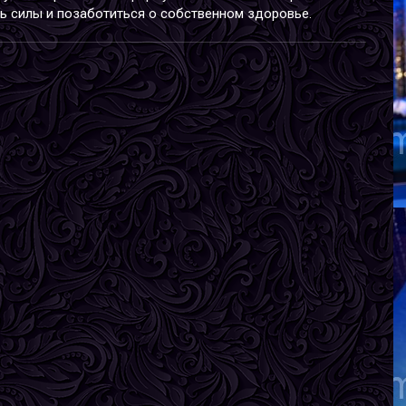
ь силы и позаботиться о собственном здоровье.
И
В
Р
В
Г
А
В
Р
В