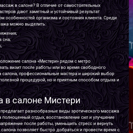
ссаж в салоне? В отличие от самостоятельных
астеров дают заметный и устойчивый результат.
ом особенностей организма и состояния клиента. Среди
сажа можно выделить:
М
ряжения;
В
 сна;
Р
;
В
Г
оложение салона «Мистери» рядом с метро
вать визит после работы или во время свободного
а салона, профессиональные мастера и широкий выбор
полезной процедурой, но и приятным способом отдыха и
 в салоне Мистери
В
 предлагает разнообразные виды эротического массажа
В
а полноценный отдых, восстановление сил и улучшение
Р
апряжение после работы, уменьшить стресс и вернуть
В
 салона позволяет быстро добраться и провести время с
Г