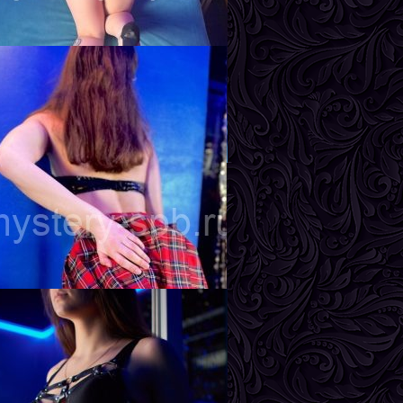
рудь
3-й
инда
озраст
23
ост
167 см
ес
57 кг
рудь
2-й