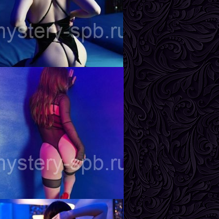
гата
озраст
20
ост
167 см
ес
56 кг
рудь
2-й
на
озраст
23
ост
170 см
ес
58 кг
рудь
3-й