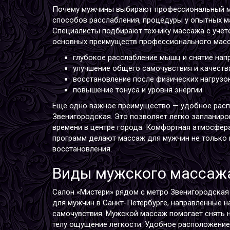
Почему мужчины выбирают профессиональный ма
способов расслабления, процедуры у опытных м
Специалисты подбирают технику массажа с учет
основных преимуществ профессионального мас
глубокое расслабление мышц и снятие нап
улучшение общего самочувствия и качества
восстановление после физических нагрузок
повышение тонуса и уровня энергии.
Еще одно важное преимущество — удобное расп
Звенигородская. Это позволяет легко запланиро
времени в центре города. Комфортная атмосфер
программ делают массаж для мужчин не только 
восстановления.
Виды мужского массажа
Салон «Мистери» рядом с метро Звенигородская
для мужчин в Санкт-Петербурге, направленные н
самочувствия. Мужской массаж помогает снять н
телу ощущение легкости. Удобное расположение