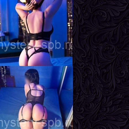
нга
озраст
22
ост
161 см
ес
55 кг
рудь
3-й
дель
озраст
24
ост
165 см
ес
58 кг