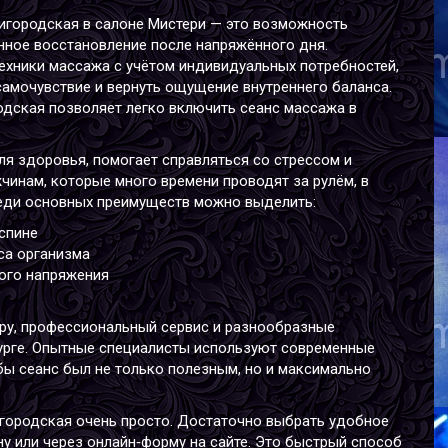
А
игородская в салоне Мистери — это возможность
В
нное восстановление после напряжённого дня.
Р
хники массажа с учётом индивидуальных потребностей,
В
амочувствие и вернуть ощущение внутреннего баланса.
Г
дская позволяет легко включить сеанс массажа в
я здоровья, помогает справляться со стрессом и
чинам, которые много времени проводят за рулём, в
реди основных преимуществ можно выделить:
спине
са организма
ого напряжения
Я
В
Р
ру, профессиональный сервис и разнообразные
В
урге. Опытные специалисты используют современные
Г
бы сеанс был не только полезным, но и максимально
игородская очень просто. Достаточно выбрать удобное
ну или через онлайн‑форму на сайте. Это быстрый способ