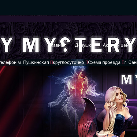
Главная
Девушки
Акции и цены
телефон
м. Пушкинская
круглосуточно
Схема проезда
г. Са