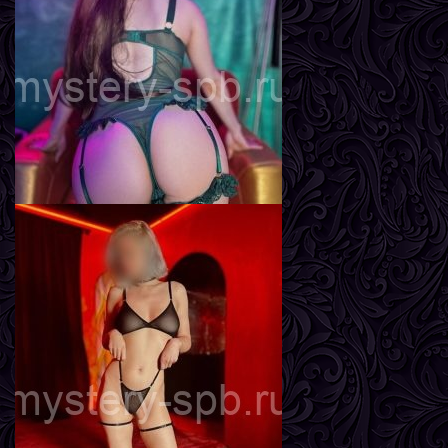
Возраст
24
Рост
170 см
Вес
57 кг
Грудь
2-й
Влада
Возраст
22
Рост
163 см
Вес
49 кг
Грудь
3-й