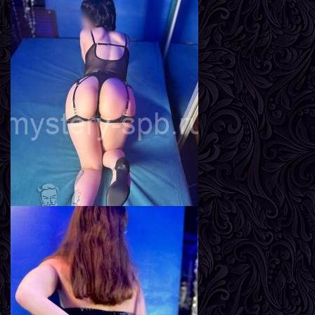
Адель
Возраст
24
Рост
165 см
Вес
58 кг
Грудь
3-й
Линда
Возраст
23
Рост
167 см