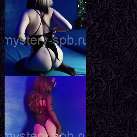
Агата
Возраст
20
Рост
167 см
Вес
56 кг
Грудь
2-й
Яна
Возраст
23
Рост
170 см
Вес
58 кг
Грудь
3-й