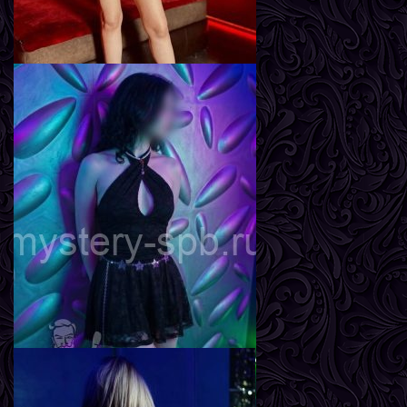
Вика
Возраст
26
Рост
162 см
Вес
57 кг
Грудь
3-й