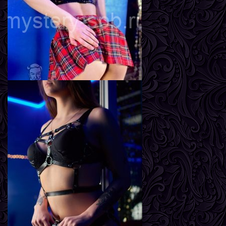
Вес
57 кг
Грудь
2-й
Лиза
Возраст
18
Рост
169 см
Вес
52 кг
Грудь
2-й