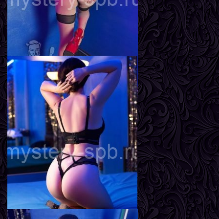
Инга
Возраст
22
Рост
161 см
Вес
55 кг
Грудь
3-й