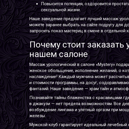
Повысится потенция, оздоровится простата
сексуальной жизни.
Наше заведение предлагает лучший
массаж урол
можете заранее выбрать на сайте подругу для д
запросить показ мастериц в смене в отдельной к
Почему стоит заказать 
нашем салоне
Массаж урологический в салоне «Mystery» подар
женское обольщение, исполнение желаний, о кот
наслаждение! Каждый мужчина может рассчитыв
и стоимости программы, на досуг, оздоравливаю
фантазий. Наше заведение — храм тайн и атмосфе
Познавайте тайны блаженства с красавицами где
в джакузи — нет предела возможностям. Все де
возбуждение лингама и улётный оргазм при мощ
железы.
Мужской клуб гарантирует идеальный лечебный 