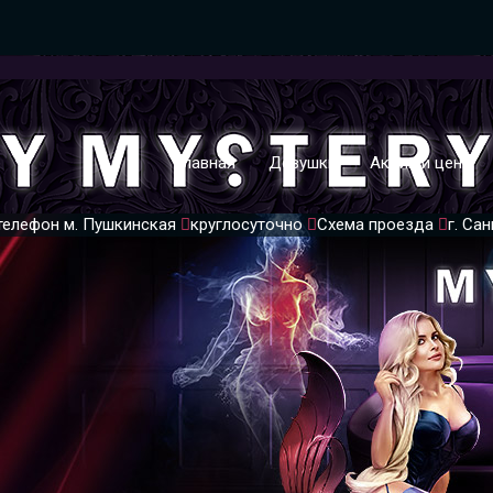
Главная
Девушки
Акции и цены
телефон
м. Пушкинская
круглосуточно
Схема проезда
г. Са