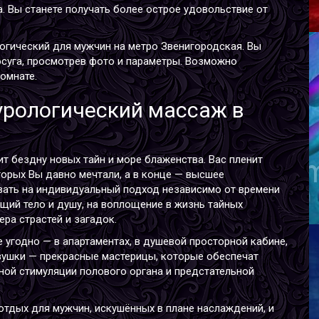
. Вы станете получать более острое удовольствие от
огический для мужчин на метро Звенигородская
. Вы
осуга, просмотрев фото и параметры. Возможно
омнате.
урологический массаж в
В
В
ит бездну новых тайн и море блаженства. Вас пленит
Р
орых Вы давно мечтали, а в конце — высшее
В
ать на индивидуальный подход независимо от времени
Г
щий тело и душу, на воплощение в жизнь тайных
ра страстей и загадок.
 угодно — в апартаментах, в душевой просторной кабине,
вушки — прекрасные мастерицы, которые обеспечат
ной стимуляции полового органа и предстательной
отдых для мужчин, искушённых в плане наслаждений, и