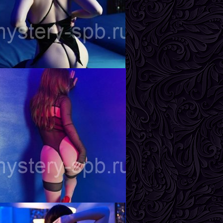
гата
озраст
20
ост
167 см
ес
56 кг
рудь
2-й
на
озраст
23
ост
170 см
ес
58 кг
рудь
3-й