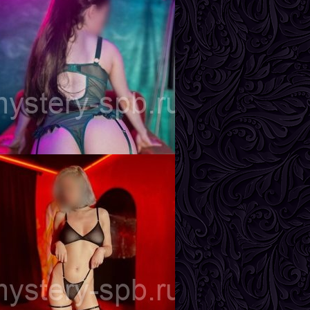
ира
озраст
24
ост
170 см
ес
57 кг
рудь
2-й
лада
озраст
22
ост
163 см
ес
49 кг
рудь
3-й