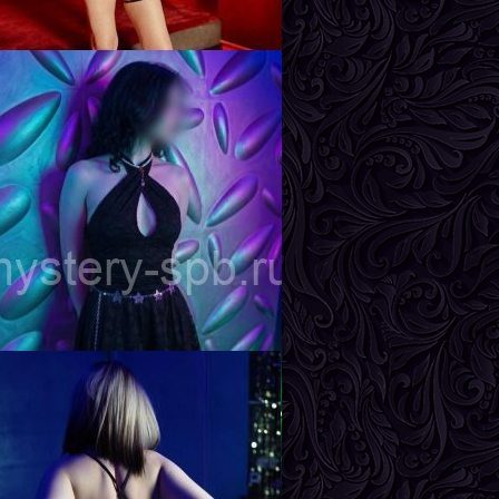
ика
озраст
26
ост
162 см
ес
57 кг
рудь
3-й