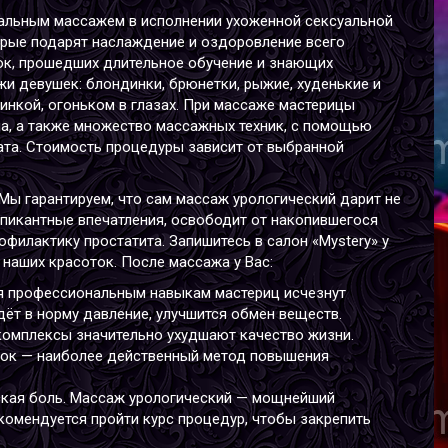
альным массажем в исполнении ухоженной сексуальной
рые подарят наслаждение и оздоровление всего
ок, прошедших длительное обучение и знающих
жи девушек: блондинки, брюнетки, рыжие, худенькие и
М
инкой, огоньком в глазах. При массаже мастерицы
В
ела, а также множество массажных техник, с помощью
Р
ата. Стоимость процедуры зависит от выбранной
В
Г
Мы гарантируем, что сам массаж урологический дарит не
пикантные впечатления, освободит от накопившегося
офилактику простатита. Запишитесь в салон «Mystery» у
и наших красоток. После массажа у Вас:
ря профессиональным навыкам мастериц исчезнут
ёт в норму давление, улучшится обмен веществ.
 комплексы значительно ухудшают качество жизни.
ток — наиболее действенный метод повышения
В
В
кая боль. Массаж урологический — мощнейший
Р
екомендуется пройти курс процедур, чтобы закрепить
В
Г