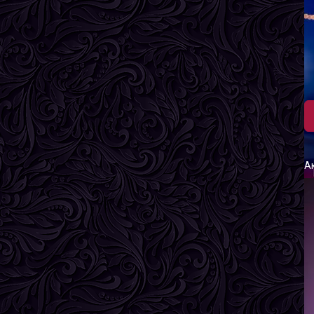
Л
В
Р
В
Г
А
М
В
Р
В
Г