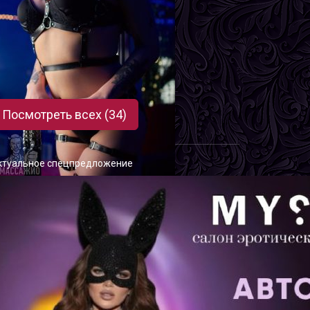
иза
озраст
18
ост
169 см
ес
52 кг
рудь
2-й
Посмотреть всех (34)
ктуальное спецпредложение
илена
озраст
22
ост
167 см
ес
56 кг
рудь
3-й