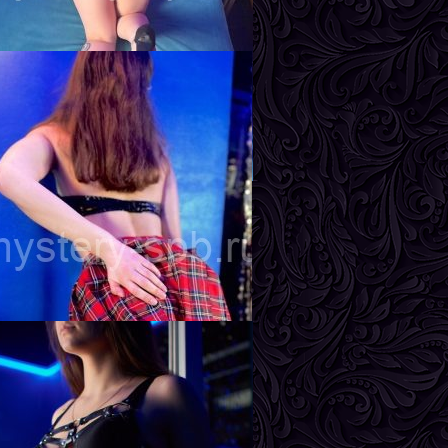
рудь
3-й
инда
озраст
23
ост
167 см
ес
57 кг
рудь
2-й