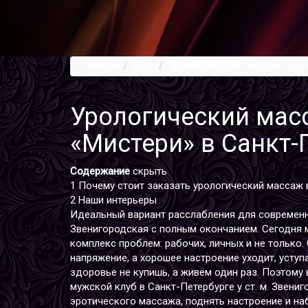
Главная
Блог
Урологический массаж прост
Урологический мас
«Мистери» в Санкт-
Содержание
скрыть
1
Почему стоит заказать урологический массаж 
2
Наши интерьеры
Идеальный вариант расслабления для совреме
Звенигородская
с полным окончанием. Сегодня м
комплекс проблем: рабочих, личных и не только.
напряжение, а хорошее настроение уходит, уступ
здоровье не купишь, а живём один раз. Поэтому
мужской клуб в Санкт-Петербурге у ст. м. Звени
эротического массажа, поднять настроение и на