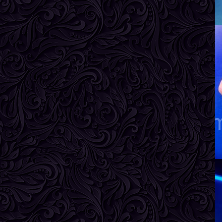
Г
Л
В
Р
В
Г