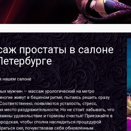
аты в салоне «Мистери» в Санкт-Петербурге
саж простаты в салоне
Петербурге
в нашем салоне
нных мужчин —
массаж урологический на метро
ногие живут в бешеном ритме, пытаясь решить сразу
 Соответственно, появляются усталость, стресс,
ая место раздражительности. Но не стоит забывать, что
 важны удовольствие и гормоны счастья! Приезжайте в
городская, чтобы сполна насладиться процедурой
браться сил, почувствовав себя обновлённым.