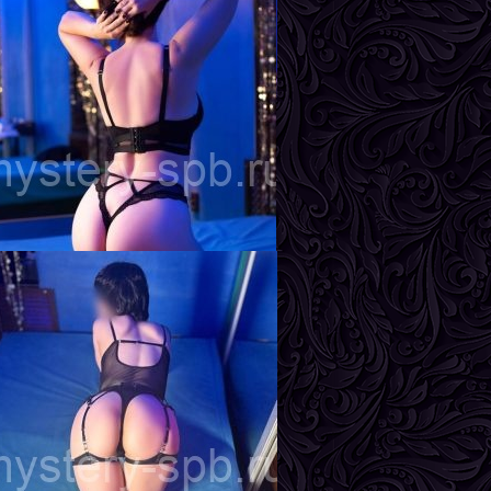
нга
озраст
22
ост
161 см
ес
55 кг
рудь
3-й
дель
озраст
24
ост
165 см
ес
58 кг