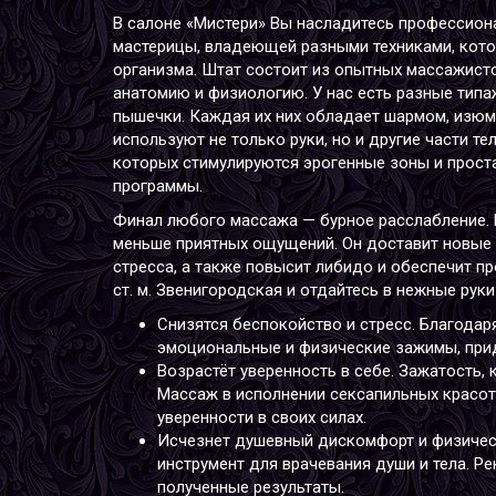
В салоне «Мистери» Вы насладитесь профессион
мастерицы, владеющей разными техниками, кото
организма. Штат состоит из опытных массажист
анатомию и физиологию. У нас есть разные типа
пышечки. Каждая их них обладает шармом, изюм
используют не только руки, но и другие части т
которых стимулируются эрогенные зоны и прост
программы.
Финал любого массажа — бурное расслабление. 
меньше приятных ощущений. Он доставит новые 
стресса, а также повысит либидо и обеспечит пр
ст. м. Звенигородская и отдайтесь в нежные рук
Снизятся беспокойство и стресс. Благода
эмоциональные и физические зажимы, прид
Возрастёт уверенность в себе. Зажатость,
Массаж в исполнении сексапильных красо
уверенности в своих силах.
Исчезнет душевный дискомфорт и физичес
инструмент для врачевания души и тела. Р
полученные результаты.