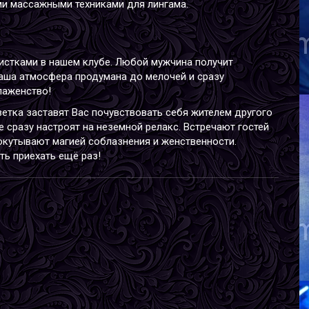
и массажными техниками для лингама.
А
В
Р
В
стками в нашем клубе. Любой мужчина получит
Г
Наша атмосфера продумана до мелочей и сразу
лаженство!
етка заставят Вас почувствовать себя жителем другого
 сразу настроят на неземной релакс. Встречают гостей
окутывают магией соблазнения и женственности.
ь приехать ещё раз!
Я
В
Р
В
Г