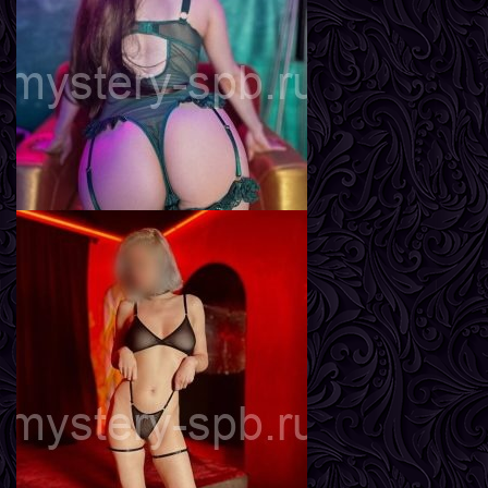
Рост
170 см
Вес
57 кг
Грудь
2-й
Влада
Возраст
22
Рост
163 см
Вес
49 кг
Грудь
3-й