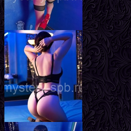
Инга
Возраст
22
Рост
161 см
Вес
55 кг
Грудь
3-й