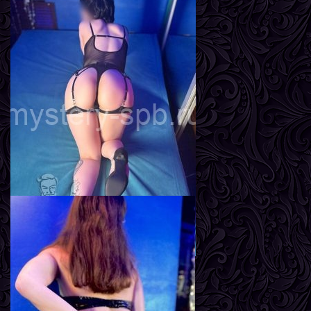
Адель
Возраст
24
Рост
165 см
Вес
58 кг
Грудь
3-й
Линда
Возраст
23
Рост
167 см
Вес
57 кг