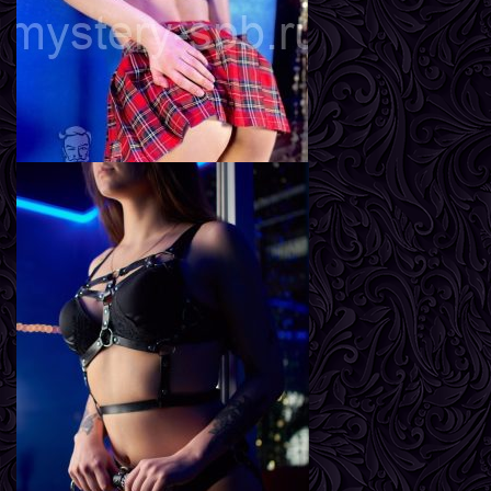
Грудь
2-й
Лиза
Возраст
18
Рост
169 см
Вес
52 кг
Грудь
2-й