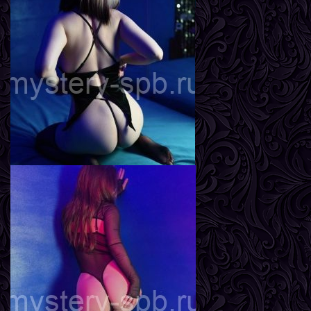
Агата
Возраст
20
Рост
167 см
Вес
56 кг
Грудь
2-й
Яна
Возраст
23
Рост
170 см
Вес
58 кг
Грудь
3-й