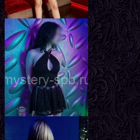
Вика
Возраст
26
Рост
162 см
Вес
57 кг
Грудь
3-й