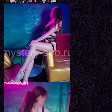
`
Предыдущая
Следующая
Мира
Возраст
24